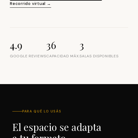
Recorrido virtual →
4.9
36
3
GOOGLE REVIEWS
CAPACIDAD MÁX.
SALAS DISPONIBLES
PARA QUÉ LO USÁS
El espacio se adapta
a tu formato.