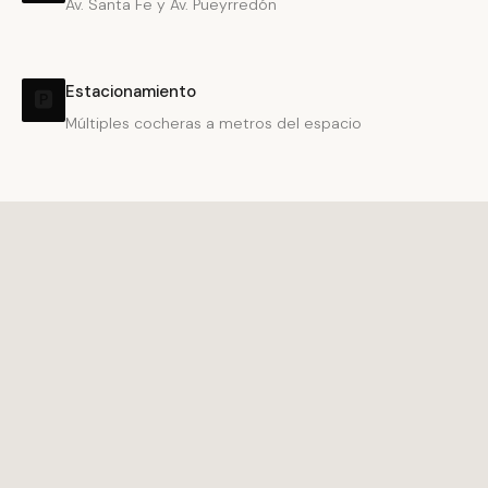
Av. Santa Fe y Av. Pueyrredón
Estacionamiento
🅿️
Múltiples cocheras a metros del espacio